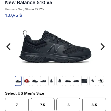
New Balance 510 v5
Hommes Noir, Style# 22226
137,95 $
Previous Slide
Next Slide
Select US Men's Size
7
7.5
8
8.5