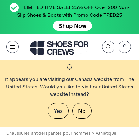
LIMITED TIME SALE! 25% OFF Over 200 Non-
Slip Shoes & Boots with Promo Code TRED25
Shop Now
Affichez le panier
Open Menu
Rechercher par marque, caractéristique, style, couleur, etc.
Aller à la page d’accueil Shoes For Crews
It appears you are visiting our Canada website from The
United States. Would you like to visit our United States
website instead?
Yes
No
Chaussures antidérapantes pour hommes
>
Athlétique