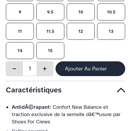
9
9.5
10
10.5
11
11.5
12
13
14
15
Quantity:
Ajouter Au Panier
Decrease
Increase
quantity
quantity
Caractéristiques
AntidÃ©rapant:
Confort New Balance et
traction exclusive de la semelle dâ€™usure par
Shoes For Crews