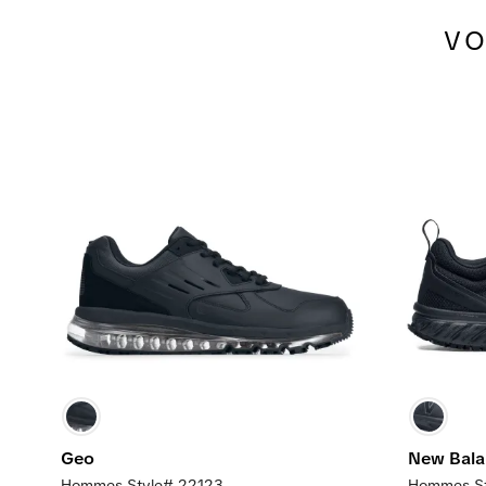
VO
Geo
New Bala
Hommes Style# 22123
Hommes S