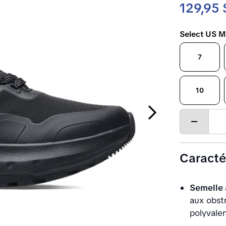
129,95 
Select US M
7
10
Next Slide
Decrease
quantity
Caracté
Semelle
aux obstr
polyvalen