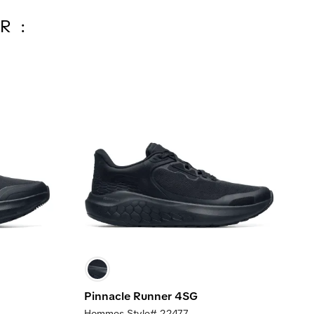
R :
Pinnacle Runner 4SG
Hommes Style# 22477