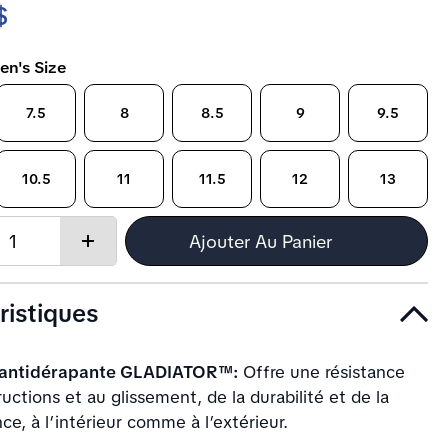
$
en's Size
7.5
8
8.5
9
9.5
10.5
11
11.5
12
13
Quantity:
Ajouter Au Panier
Increase
quantity
ristiques
 antidérapante GLADIATOR™:
Offre une résistance
uctions et au glissement, de la durabilité et de la
ce, à l’intérieur comme à l’extérieur.