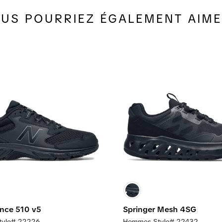
US POURRIEZ ÉGALEMENT AIME
nce 510 v5
Springer Mesh 4SG
tyle# 22226
Hommes Style# 22432