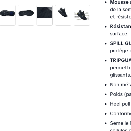
Mousse 
de la sem
et résist
Résistan
surface.
SPILL G
protège c
TRIPGU
permettre
glissants
Non méta
Poids (pa
Heel pull
Conforme
Semelle 
cellules 