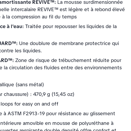
amortissante REVIVE™:
La mousse surdimensionnée
elle intercalaire REVIVE™ est légère et à rebond élevé
e à la compression au fil du temps
ce à l'eau:
Traitée pour repousser les liquides de la
UARD™:
Une doublure de membrane protectrice qui
ontre les liquides.
ARD™:
Zone de risque de trébuchement réduite pour
 la circulation des fluides entre des environnements
.
llique (sans métal)
r chaussure) : 470,9 g (15,45 oz)
 loops for easy on and off
 à ASTM F2913-19 pour résistance au glissement
intérieure amovible en mousse de polyuréthane à
ouvertes respirante double densité offre confort et