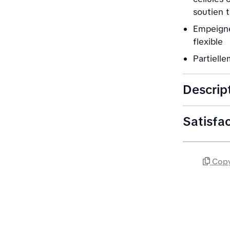
soutien t
Empeigne 
flexible
Partiell
Descrip
Satisfa
Copy