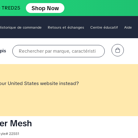
Shop Now
e TRED25
Historique de commande
Retours et échanges
Centre éducatif
Aide
Affichez le panier
pis
Rechercher par marque, caractéristique, style, couleur, etc.
 our United States website instead?
er Mesh
tyle# 22551