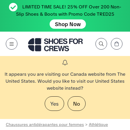
LIMITED TIME SALE! 25% OFF Over 200 Non-
Slip Shoes & Boots with Promo Code TRED25
Shop Now
Affichez le panier
Open Menu
Rechercher par marque, caractéristique, style, couleur, etc.
Aller à la page d’accueil Shoes For Crews
It appears you are visiting our Canada website from The
United States. Would you like to visit our United States
website instead?
Yes
No
Chaussures antidérapantes pour femmes
>
Athlétique