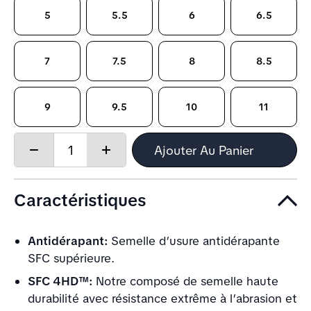
5
5.5
6
6.5
7
7.5
8
8.5
9
9.5
10
11
Quantity:
Ajouter Au Panier
Decrease
Increase
quantity
quantity
Caractéristiques
Antidérapant:
Semelle d’usure antidérapante
SFC supérieure.
SFC 4HD™:
Notre composé de semelle haute
durabilité avec résistance extrême à l’abrasion et