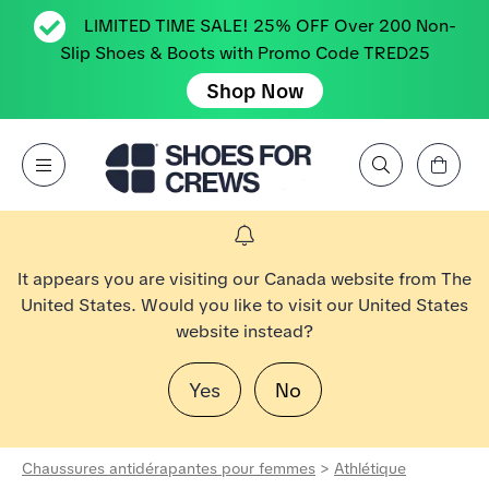
LIMITED TIME SALE! 25% OFF Over 200 Non-
Slip Shoes & Boots with Promo Code TRED25
Shop Now
Affichez le panier
Open Menu
Rechercher par marque, caractéristique, style, couleur, etc.
Aller à la page d’accueil Shoes For Crews
It appears you are visiting our Canada website from The
United States. Would you like to visit our United States
website instead?
Yes
No
Chaussures antidérapantes pour femmes
>
Athlétique