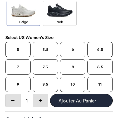
Beige
Noir
Select US Women's Size
5
5.5
6
6.5
7
7.5
8
8.5
9
9.5
10
11
Quantity:
Ajouter Au Panier
Decrease
Increase
quantity
quantity