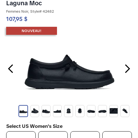
Laguna Moc
Femmes Noir, Style# 42482
107,95 $
NOUVEAU!
Previous Slide
Next Slide
Select US Women's Size