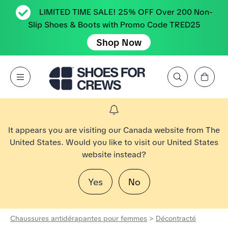
LIMITED TIME SALE! 25% OFF Over 200 Non-
Slip Shoes & Boots with Promo Code TRED25
Shop Now
Affichez le panier
Open Menu
Rechercher par marque, caractéristique, style, couleur, etc.
Aller à la page d’accueil Shoes For Crews
It appears you are visiting our Canada website from The
United States. Would you like to visit our United States
website instead?
Yes
No
Chaussures antidérapantes pour femmes
>
Décontracté