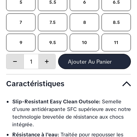
5
5.5
6
6.5
7
7.5
8
8.5
9
9.5
10
11
Quantity:
Ajouter Au Panier
Decrease
Increase
quantity
quantity
Caractéristiques
Slip-Resistant Easy Clean Outsole:
Semelle
d’usure antidérapante SFC supérieure avec notre
technologie brevetée de résistance aux chocs
intégrée.
Résistance à l'eau:
Traitée pour repousser les