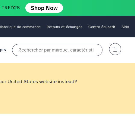
Shop Now
e TRED25
Historique de commande
Retours et échanges
Centre éducatif
Aide
Affichez le panier
pis
Rechercher par marque, caractéristique, style, couleur, etc.
 our United States website instead?