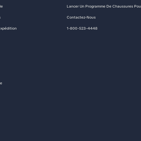
le
Lancer Un Programme De Chaussures Pour
s
Contactez-Nous
expédition
1-800-523-4448
de