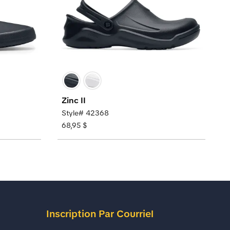
Zinc II
Style# 42368
68,95 $
Inscription Par Courriel