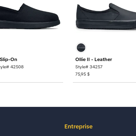
 Slip-On
Ollie II - Leather
yle# 42508
Style# 34257
75,95 $
Entreprise