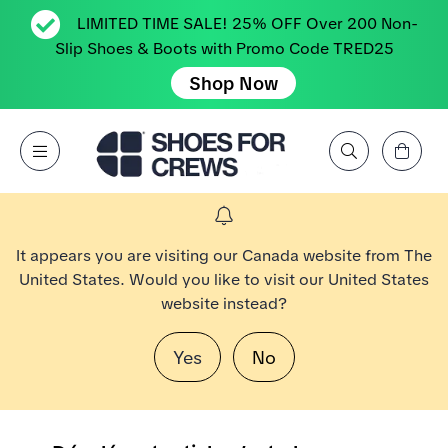
LIMITED TIME SALE! 25% OFF Over 200 Non-
Slip Shoes & Boots with Promo Code TRED25
Shop Now
Affichez le panier
Open Menu
Rechercher par marque, caractéristique, style, couleur, etc.
Aller à la page d’accueil Shoes For Crews
It appears you are visiting our Canada website from The
United States. Would you like to visit our United States
website instead?
Yes
No