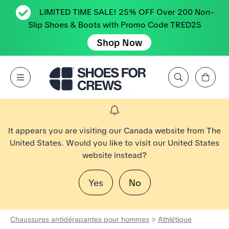
LIMITED TIME SALE! 25% OFF Over 200 Non-
Slip Shoes & Boots with Promo Code TRED25
Shop Now
Affichez le panier
Open Menu
Rechercher par marque, caractéristique, style, couleur, etc.
Aller à la page d’accueil Shoes For Crews
It appears you are visiting our Canada website from The
United States. Would you like to visit our United States
website instead?
Yes
No
Chaussures antidérapantes pour hommes
>
Athlétique