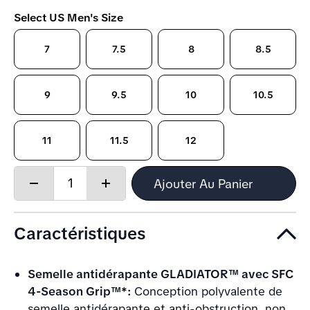
Select US Men's Size
7
7.5
8
8.5
9
9.5
10
10.5
11
11.5
12
Quantity:
Ajouter Au Panier
Decrease
Increase
quantity
quantity
Caractéristiques
Semelle antidérapante GLADIATOR™ avec SFC
4-Season Grip™*:
Conception polyvalente de
semelle antidérapante et anti-obstruction, non