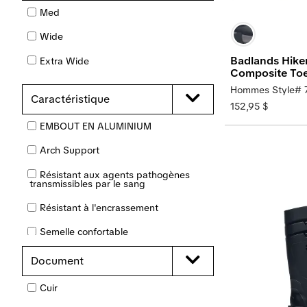
Med
15
16
Wide
Badlands Hike
Extra Wide
Composite To
Hommes Style# 
Caractéristique
152,95 $
EMBOUT EN ALUMINIUM
Arch Support
Résistant aux agents pathogènes
transmissibles par le sang
Résistant à l'encrassement
Semelle confortable
EMBOUT COMPOSITE
Document
Embout de sécurité CSA
Cuir
Résistance aux chocs électriques