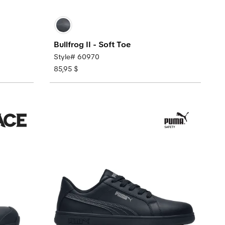
Bullfrog II - Soft Toe
Style# 60970
85,95 $