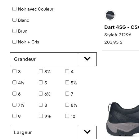
Noir avec Couleur
Blanc
Dart 4SG - C
Brun
Style# 71296
Noir + Gris
203,95 $
Noir + Blanc
Grandeur
Noir +Blanc + Rouge
3
3½
4
Noir + Jaune
4½
5
5½
Bleu
6
6½
7
Gris
7½
8
8½
Vert
9
9½
10
10½
11
11½
Largeur
12
13
14