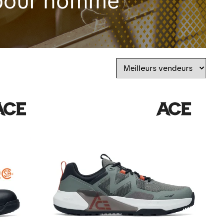
s pour homme
Trier
par
Trie
par