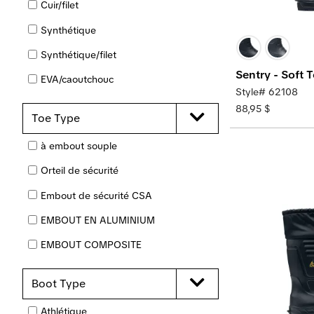
Cuir/filet
(ESR)
Synthétique
Dissipateur électrostatique (ESD)
Synthétique/filet
COUSSIN ADDITIONNEL
Sentry - Soft 
EVA/caoutchouc
4-SEASON GRIP™
Style# 62108
Cuir en grain complet
Semelle d’usure GLADIATOR™
88,95 $
Outsole
Toe Type
Tricoté
Isolé
à embout souple
Polyurethane
Léger
Orteil de sécurité
PVC
Protection métatarsienne
Embout de sécurité CSA
Mélange de caoutchouc
Non métallique
EMBOUT EN ALUMINIUM
Caoutchouc
À enfiler
EMBOUT COMPOSITE
Suède
Résistant aux perforations
Embout nanocomposite
Textile
Boot Type
Semelles amovibles
EMBOUT D'ACIER
Athlétique
Mousse amortissante REVIVEMC