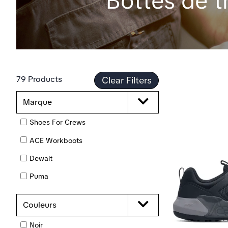
Bottes de t
79 Products
Clear Filters
Marque
Shoes For Crews
ACE Workboots
Dewalt
Puma
Couleurs
Noir