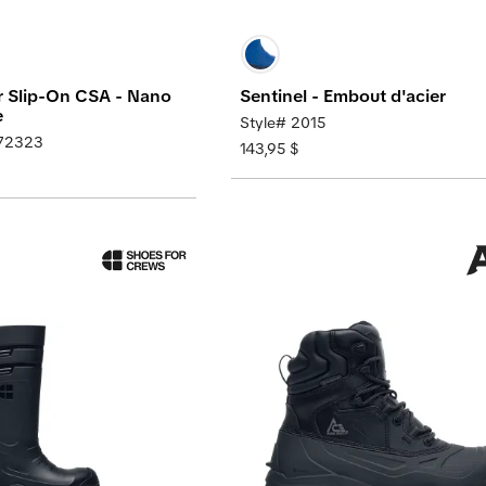
r Slip-On CSA - Nano
Sentinel - Embout d'acier
e
Style# 2015
72323
143,95 $