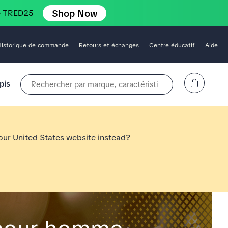
Shop Now
e TRED25
Historique de commande
Retours et échanges
Centre éducatif
Aide
Affichez le panier
pis
Rechercher par marque, caractéristique, style, couleur, etc.
 our United States website instead?