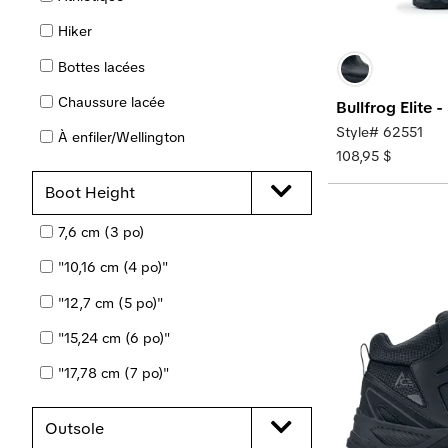
Hiker
Orteil de sécurité
Bottes lacées
Antidérapant
Chaussure lacée
À enfiler
Bullfrog Elite -
Style# 62551
À enfiler/Wellington
à embout souple
108,95 $
À enfiler
SPILL GUARD™
Boot Height
EMBOUT D'ACIER
7,6 cm (3 po)
VÉGÉTALIEN
"10,16 cm (4 po)"
Imperméable
"12,7 cm (5 po)"
Imperméable
"15,24 cm (6 po)"
"17,78 cm (7 po)"
"20,32 cm (8 po)"
Outsole
"25,4 cm (10 po)"