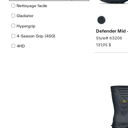
Nettoyage facile
27,4 cm (10,8 po)
Gladiator
27,7 cm (10,9 po)
Hypergrip
"35,06 cm (14 po)"
Defender Mid -
4-Season Grip (4SG)
Style# 63206
14,5 po
131,95 $
4HD
38 cm (15 po)