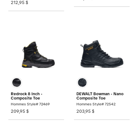
212,95 $
Redrock 8 Inch -
DEWALT Bowman - Nano
Composite Toe
Composite Toe
Hommes Style# 72469
Hommes Style# 72542
209,95 $
203,95 $