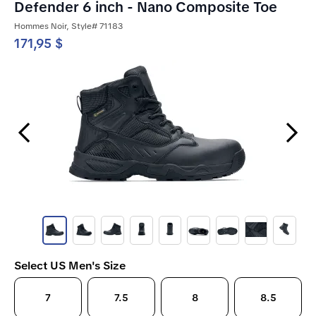
Defender 6 inch - Nano Composite Toe
Hommes Noir, Style# 71183
171,95 $
Previous Slide
Next Slide
Select US Men's Size
7
7.5
8
8.5