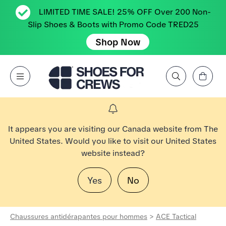
LIMITED TIME SALE! 25% OFF Over 200 Non-
Slip Shoes & Boots with Promo Code TRED25
Shop Now
Affichez le panier
Open Menu
Rechercher par marque, caractéristique, style, couleur, etc.
Aller à la page d’accueil Shoes For Crews
It appears you are visiting our Canada website from The
United States. Would you like to visit our United States
website instead?
Yes
No
Chaussures antidérapantes pour hommes
>
ACE Tactical