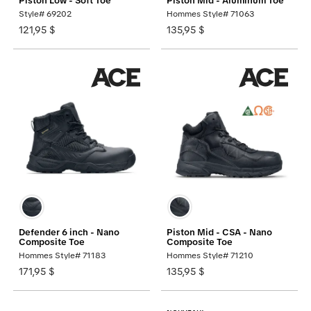
Piston Low - Soft Toe
Piston Mid - Aluminum Toe
Style# 69202
Hommes Style# 71063
121,95 $
135,95 $
Defender 6 inch - Nano
Piston Mid - CSA - Nano
Composite Toe
Composite Toe
Hommes Style# 71183
Hommes Style# 71210
171,95 $
135,95 $