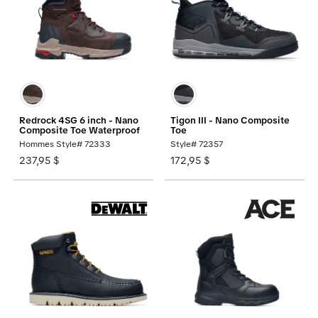
Redrock 4SG 6 inch - Nano
Tigon III - Nano Composite
Composite Toe Waterproof
Toe
Hommes Style# 72333
Style# 72357
237,95 $
172,95 $