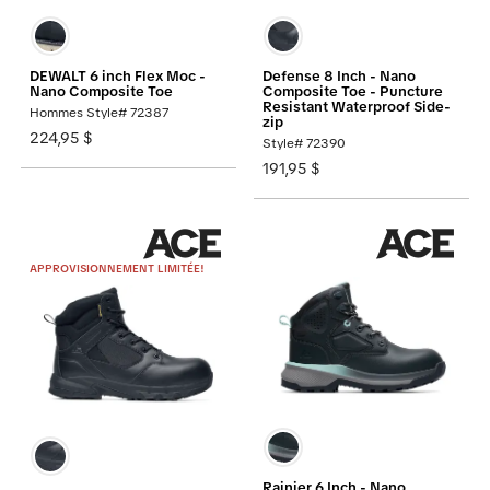
DEWALT 6 inch Flex Moc -
Defense 8 Inch - Nano
Nano Composite Toe
Composite Toe - Puncture
Resistant Waterproof Side-
Hommes Style# 72387
zip
224,95 $
Style# 72390
191,95 $
APPROVISIONNEMENT LIMITÉE!
Rainier 6 Inch - Nano