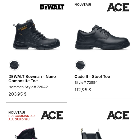
NOUVEAU!
DEWALT Bowman - Nano
Cade II - Steel Toe
Composite Toe
Style# 72554
Hommes Style# 72542
112,95 $
203,95 $
NOUVEAU!
PRÉCOMMANDEZ
AUJOURD’HUI!