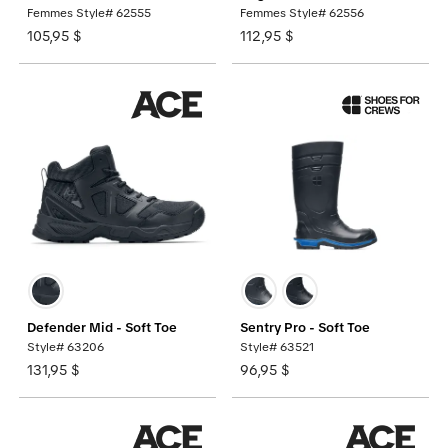
Femmes Style# 62555
Femmes Style# 62556
105,95 $
112,95 $
Defender Mid - Soft Toe
Sentry Pro - Soft Toe
Style# 63206
Style# 63521
131,95 $
96,95 $