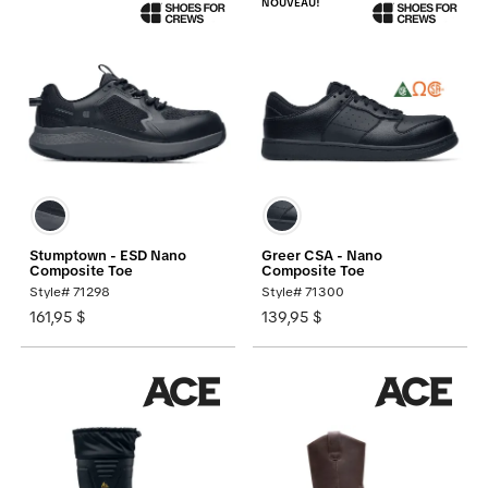
NOUVEAU!
Stumptown - ESD Nano
Greer CSA - Nano
Composite Toe
Composite Toe
Style# 71298
Style# 71300
161,95 $
139,95 $