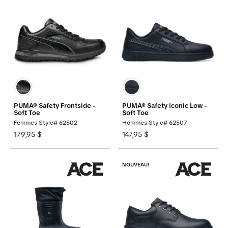
PUMA® Safety Frontside -
PUMA® Safety Iconic Low -
Soft Toe
Soft Toe
Femmes Style# 62502
Hommes Style# 62507
179,95 $
147,95 $
NOUVEAU!