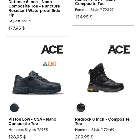
Defense 6 Inch - Nano
Composite Toe
Composite Toe - Puncture
Femmes Style# 72397
Resistant Waterproof Side-
zip
134,95 $
Style# 72391
177,95 $
Piston Low - CSA - Nano
Redrock 8 Inch - Composite
Composite Toe
Toe
Hommes Style# 72455
Hommes Style# 72469
128,95 $
209,95 $