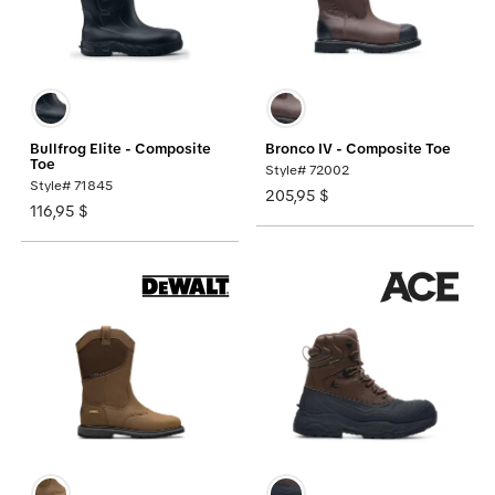
Bullfrog Elite - Composite
Bronco IV - Composite Toe
Toe
Style# 72002
Style# 71845
205,95 $
116,95 $