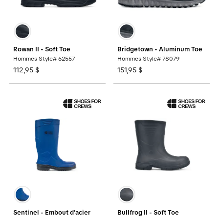
Rowan II - Soft Toe
Bridgetown - Aluminum Toe
Hommes Style# 62557
Hommes Style# 78079
112,95 $
151,95 $
Sentinel - Embout d'acier
Bullfrog II - Soft Toe