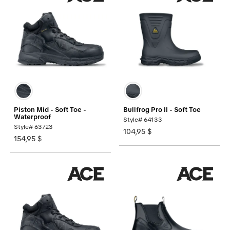
Piston Mid - Soft Toe -
Bullfrog Pro II - Soft Toe
Waterproof
Style# 64133
Style# 63723
104,95 $
154,95 $