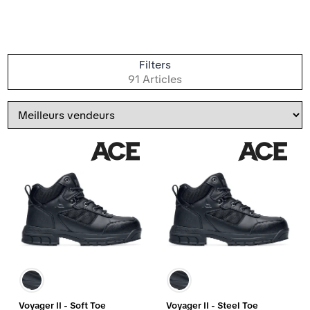
T
Filters
p
91 Articles
Bottes de travail antidérapantes
Trier
par
Voyager II - Soft Toe
Voyager II - Steel Toe