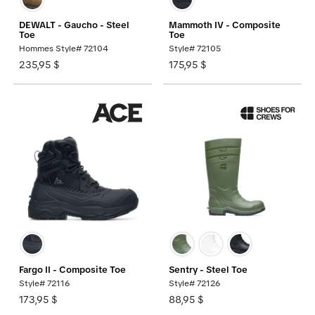
DEWALT - Gaucho - Steel
Mammoth IV - Composite
Toe
Toe
Hommes Style# 72104
Style# 72105
235,95 $
175,95 $
Fargo II - Composite Toe
Sentry - Steel Toe
Style# 72116
Style# 72126
173,95 $
88,95 $