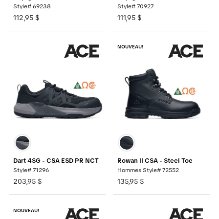
Style# 69238
Style# 70927
112,95 $
111,95 $
NOUVEAU!
Dart 4SG - CSA ESD PR NCT
Rowan II CSA - Steel Toe
Style# 71296
Hommes Style# 72552
203,95 $
135,95 $
NOUVEAU!