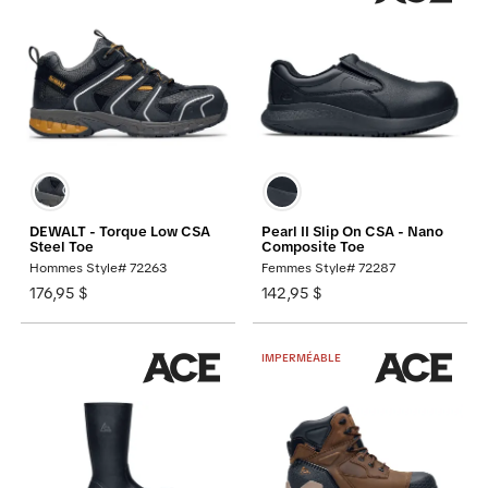
DEWALT - Torque Low CSA
Pearl II Slip On CSA - Nano
Steel Toe
Composite Toe
Hommes Style# 72263
Femmes Style# 72287
176,95 $
142,95 $
IMPERMÉABLE