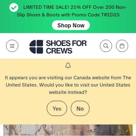
LIMITED TIME SALE! 25% OFF Over 200 Non-
Slip Shoes & Boots with Promo Code TRED25
Shop Now
Affichez le panier
Open Menu
Rechercher par marque, caractéristique, style, couleur, etc.
Aller à la page d’accueil Shoes For Crews
It appears you are visiting our Canada website from The
United States. Would you like to visit our United States
website instead?
Yes
No