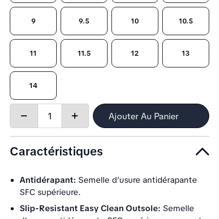
9
9.5
10
10.5
11
11.5
12
13
14
Quantity:
Ajouter Au Panier
Decrease
Increase
quantity
quantity
Caractéristiques
Antidérapant:
Semelle d’usure antidérapante
SFC supérieure.
Slip-Resistant Easy Clean Outsole:
Semelle