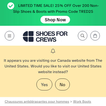
LIMITED TIME SALE! 25% OFF Over 200 Non-
Slip Shoes & Boots with Promo Code TRED25
Shop Now
Affichez le panier
Open Menu
Rechercher par marque, caractéristique, style, couleur, etc.
Aller à la page d’accueil Shoes For Crews
It appears you are visiting our Canada website from The
United States. Would you like to visit our United States
website instead?
Yes
No
Chaussures antidérapantes pour hommes
>
Work Boots