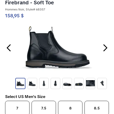
Firebrand - Soft Toe
Hommes Noir, Style# 68357
158,95 $
Previous Slide
Next Slide
Select US Men's Size
7
7.5
8
8.5