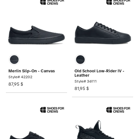
Merlin Slip-On - Canvas
Old School Low-Rider IV -
Leather
Style# 42202
Style# 36111
87,95 $
81,95 $