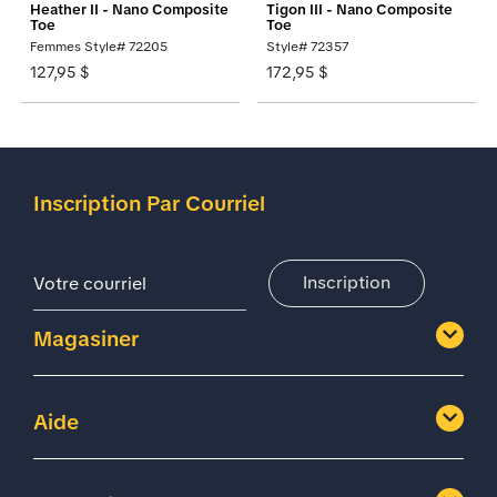
Heather II - Nano Composite
Tigon III - Nano Composite
Toe
Toe
Femmes Style# 72205
Style# 72357
127,95 $
172,95 $
Inscription Par Courriel
Adresse De Courriel
Inscription
Magasiner
Aide