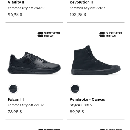
Vitality II
Revolution II
Femmes Style# 28362
Femmes Style# 29167
96,95 $
102,95 $
Falcon III
Pembroke - Canvas
Femmes Style# 22107
Style# 30359
78,95 $
89,95 $