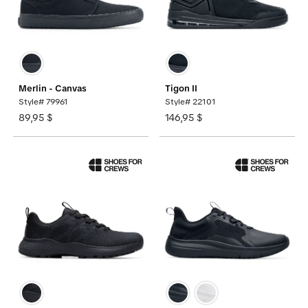
Merlin - Canvas
Tigon II
Style# 79961
Style# 22101
89,95 $
146,95 $