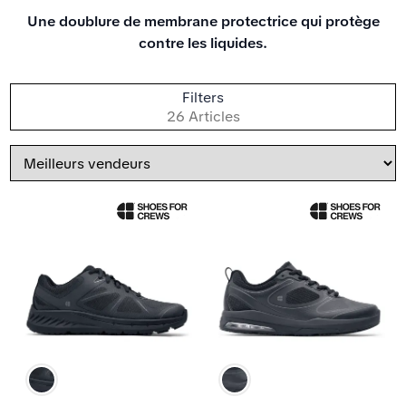
Une doublure de membrane protectrice qui protège
contre les liquides.
T
Filters
p
26 Articles
Trier
par