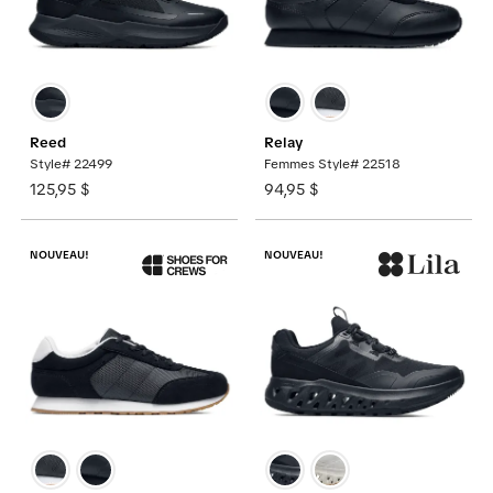
Reed
Relay
Style# 22499
Femmes Style# 22518
125,95 $
94,95 $
NOUVEAU!
NOUVEAU!