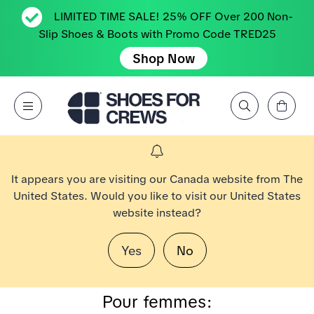
LIMITED TIME SALE! 25% OFF Over 200 Non-
Slip Shoes & Boots with Promo Code TRED25
Shop Now
Affichez le panier
Open Menu
Rechercher par marque, caractéristique, style, couleur, etc.
Aller à la page d’accueil Shoes For Crews
It appears you are visiting our Canada website from The
United States. Would you like to visit our United States
website instead?
Yes
No
Pour femmes: