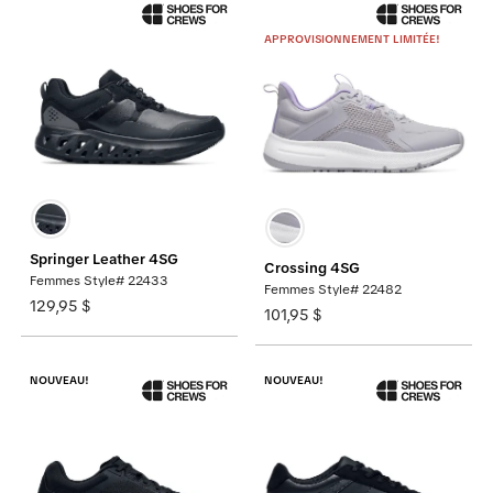
APPROVISIONNEMENT LIMITÉE!
Springer Leather 4SG
Crossing 4SG
Femmes Style# 22433
Femmes Style# 22482
129,95 $
101,95 $
NOUVEAU!
NOUVEAU!