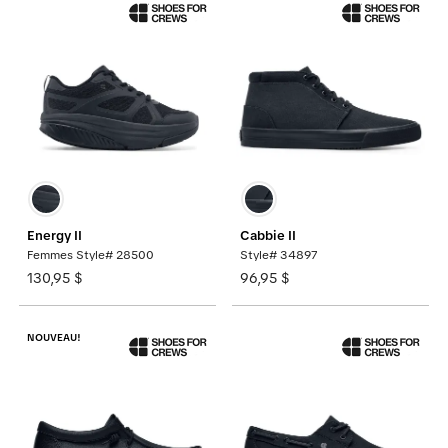
Energy II
Cabbie II
Femmes Style# 28500
Style# 34897
130,95 $
96,95 $
NOUVEAU!