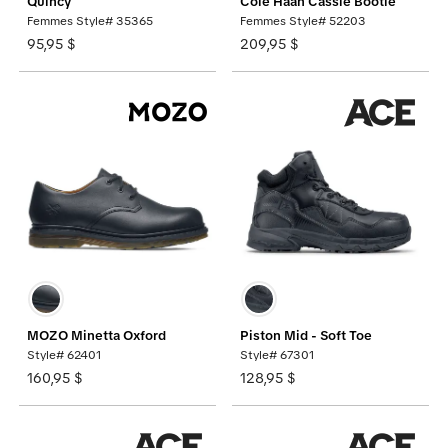
Quincy
Cole Haan Cassie Bootie
Femmes Style# 35365
Femmes Style# 52203
95,95 $
209,95 $
MOZO Minetta Oxford
Piston Mid - Soft Toe
Style# 62401
Style# 67301
160,95 $
128,95 $