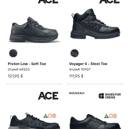
Piston Low - Soft Toe
Voyager II - Steel Toe
Style# 69202
Style# 70927
121,95 $
111,95 $
NOUVEAU!