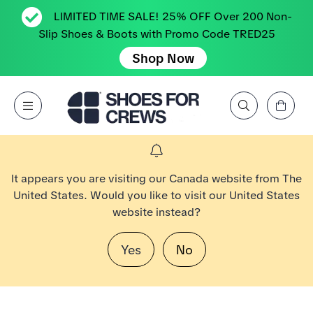
LIMITED TIME SALE! 25% OFF Over 200 Non-
Slip Shoes & Boots with Promo Code TRED25
Shop Now
Affichez le panier
Open Menu
Rechercher par marque, caractéristique, style, couleur, etc.
Aller à la page d’accueil Shoes For Crews
It appears you are visiting our Canada website from The
United States. Would you like to visit our United States
website instead?
Yes
No