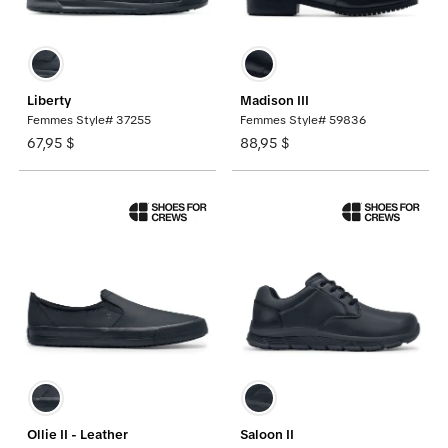
Liberty
Madison III
Femmes Style# 37255
Femmes Style# 59836
67,95 $
88,95 $
Ollie II - Leather
Saloon II