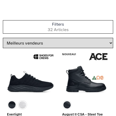
T
Filters
p
32 Articles
Modèles Larges Pour Femmes
Trier
par
NOUVEAU!
Everlight
August II CSA - Steel Toe