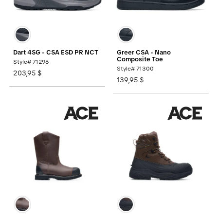
Dart 4SG - CSA ESD PR NCT
Greer CSA - Nano
Composite Toe
Style# 71296
Style# 71300
203,95 $
139,95 $