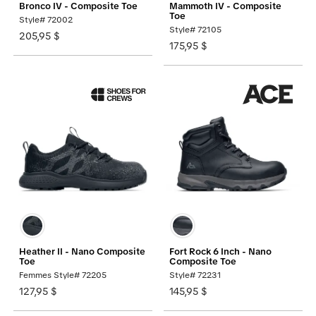
Bronco IV - Composite Toe
Mammoth IV - Composite
Toe
Style# 72002
Style# 72105
205,95 $
175,95 $
Heather II - Nano Composite
Fort Rock 6 Inch - Nano
Toe
Composite Toe
Femmes Style# 72205
Style# 72231
127,95 $
145,95 $