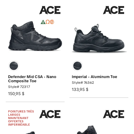
Defender Mid CSA - Nano
Imperial - Aluminum Toe
Composite Toe
Style# 76362
Style# 72317
133,95 $
150,95 $
POINTURES TRÈS
LARGES
MAINTENANT
OFFERTES
IMPERMÉABLE