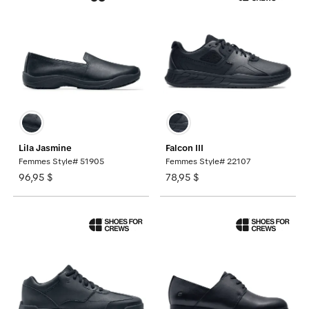
Lila Jasmine
Falcon III
Femmes Style# 51905
Femmes Style# 22107
96,95 $
78,95 $