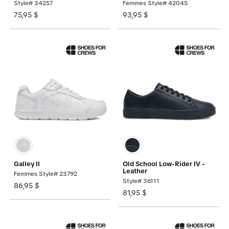
Style# 34257
Femmes Style# 42045
75,95 $
93,95 $
Galley II
Old School Low-Rider IV -
Leather
Femmes Style# 23792
Style# 36111
86,95 $
81,95 $