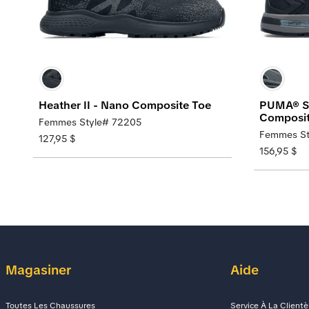
Heather II - Nano Composite Toe
PUMA® Sa
Composit
Femmes Style# 72205
Femmes St
127,95 $
156,95 $
Magasiner
Aide
Toutes Les Chaussures
Service À La Clientè