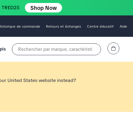
Shop Now
e TRED25
Historique de commande
Retours et échanges
Centre éducatif
Aide
Affichez le panier
pis
Rechercher par marque, caractéristique, style, couleur, etc.
 our United States website instead?