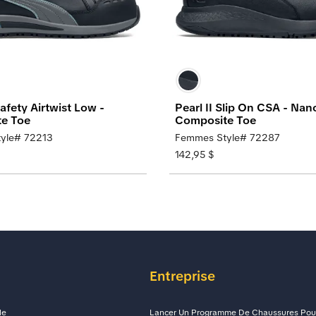
fety Airtwist Low -
Pearl II Slip On CSA - Nan
e Toe
Composite Toe
yle# 72213
Femmes Style# 72287
142,95 $
Entreprise
le
Lancer Un Programme De Chaussures Pour