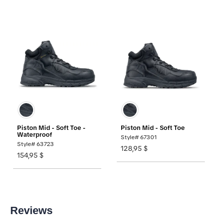
Piston Mid - Soft Toe -
Piston Mid - Soft Toe
Waterproof
Style# 67301
Style# 63723
128,95 $
154,95 $