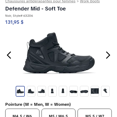
Chaussures antidérapantes pour femmes
>
Work Boots
Defender Mid - Soft Toe
Noir, Style# 63206
131,95 $
Previous Slide
Next Slide
Pointure (M = Men, W = Women)
M4.5 / W6
M5 / W6.5
M5.5 / W7