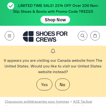
LIMITED TIME SALE! 25% OFF Over 200 Non-
Slip Shoes & Boots with Promo Code TRED25
Shop Now
Affichez le panier
Open Menu
Rechercher par marque, caractéristique, style, couleur, etc.
Aller à la page d’accueil Shoes For Crews
It appears you are visiting our Canada website from The
United States. Would you like to visit our United States
website instead?
Yes
No
Chaussures antidérapantes pour hommes
>
ACE Tactical