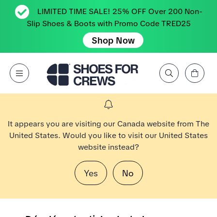
LIMITED TIME SALE! 25% OFF Over 200 Non-
Slip Shoes & Boots with Promo Code TRED25
Shop Now
Affichez le panier
Open Menu
Rechercher par marque, caractéristique, style, couleur, etc.
Aller à la page d’accueil Shoes For Crews
It appears you are visiting our Canada website from The
United States. Would you like to visit our United States
website instead?
Yes
No