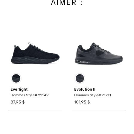
AIMER :
Everlight
Evolution II
Hommes Style# 22149
Hommes Style# 21211
87,95 $
101,95 $