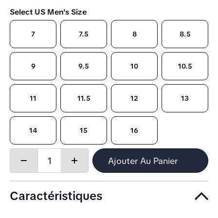
Select US Men's Size
7
7.5
8
8.5
9
9.5
10
10.5
11
11.5
12
13
14
15
16
Quantity:
Ajouter Au Panier
Decrease
Increase
quantity
quantity
Caractéristiques