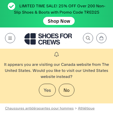
LIMITED TIME SALE! 25% OFF Over 200 Non-
Slip Shoes & Boots with Promo Code TRED25
Shop Now
Affichez le panier
Open Menu
Rechercher par marque, caractéristique, style, couleur, etc.
Aller à la page d’accueil Shoes For Crews
It appears you are visiting our Canada website from The
United States. Would you like to visit our United States
website instead?
Yes
No
Chaussures antidérapantes pour hommes
>
Athlétique