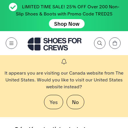
LIMITED TIME SALE! 25% OFF Over 200 Non-
Slip Shoes & Boots with Promo Code TRED25
Shop Now
Affichez le panier
Open Menu
Rechercher par marque, caractéristique, style, couleur, etc.
Aller à la page d’accueil Shoes For Crews
It appears you are visiting our Canada website from The
United States. Would you like to visit our United States
website instead?
Yes
No