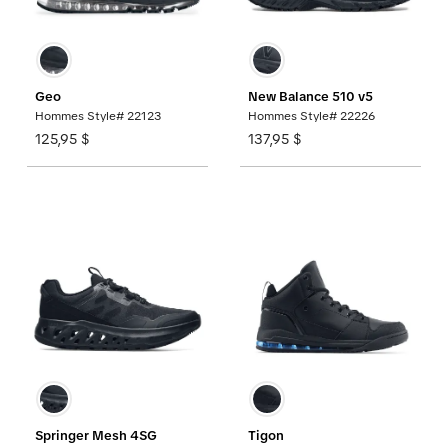
Geo
New Balance 510 v5
Hommes Style# 22123
Hommes Style# 22226
125,95 $
137,95 $
Springer Mesh 4SG
Tigon