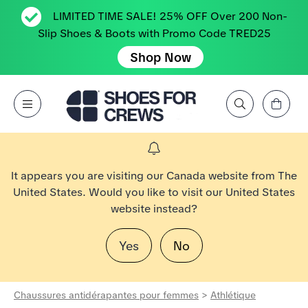
LIMITED TIME SALE! 25% OFF Over 200 Non-
Slip Shoes & Boots with Promo Code TRED25
Shop Now
Affichez le panier
Open Menu
Rechercher par marque, caractéristique, style, couleur, etc.
Aller à la page d’accueil Shoes For Crews
It appears you are visiting our Canada website from The
United States. Would you like to visit our United States
website instead?
Yes
No
Chaussures antidérapantes pour femmes
>
Athlétique