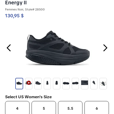
Energy II
Femmes Noir, Style# 28500
130,95 $
Previous Slide
Next Slide
Select US Women's Size
4
5
5.5
6