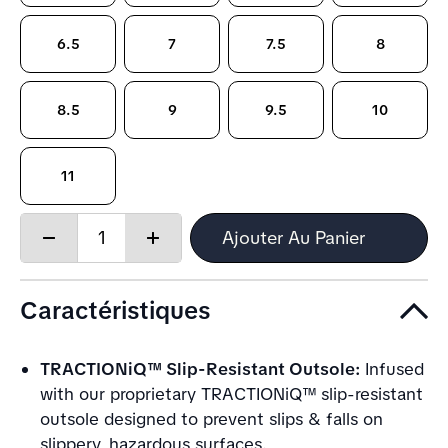
6.5
7
7.5
8
8.5
9
9.5
10
11
Quantity:
Ajouter Au Panier
Decrease
Increase
quantity
quantity
Caractéristiques
TRACTIONiQ™ Slip-Resistant Outsole:
Infused
with our proprietary TRACTIONiQ™ slip-resistant
outsole designed to prevent slips & falls on
slippery, hazardous surfaces.