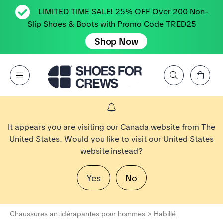
LIMITED TIME SALE! 25% OFF Over 200 Non-
Slip Shoes & Boots with Promo Code TRED25
Shop Now
Affichez le panier
Open Menu
Rechercher par marque, caractéristique, style, couleur, etc.
Aller à la page d’accueil Shoes For Crews
It appears you are visiting our Canada website from The
United States. Would you like to visit our United States
website instead?
Yes
No
Chaussures antidérapantes pour hommes
>
Habillé