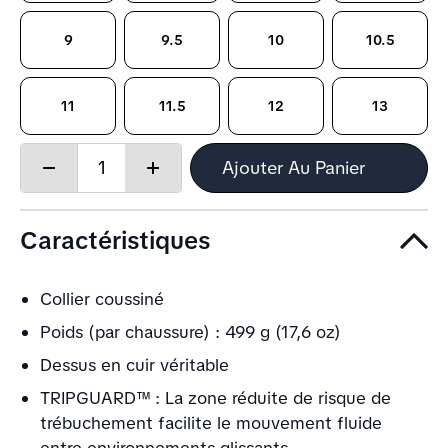
9
9.5
10
10.5
11
11.5
12
13
Quantity:
Ajouter Au Panier
Decrease
Increase
quantity
quantity
Caractéristiques
Collier coussiné
Poids (par chaussure) : 499 g (17,6 oz)
Dessus en cuir véritable
TRIPGUARD™ : La zone réduite de risque de
trébuchement facilite le mouvement fluide