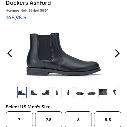
Dockers Ashford
Hommes Noir, Style# 58544
168,95 $
Previous Slide
Next Slide
Select US Men's Size
7
7.5
8
8.5