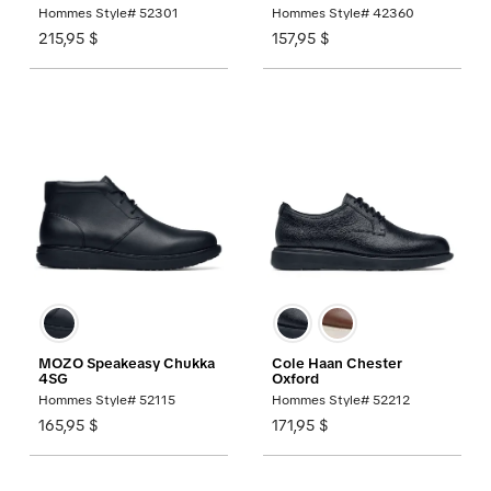
Hommes Style# 52301
Hommes Style# 42360
215,95 $
157,95 $
MOZO Speakeasy Chukka
Cole Haan Chester
4SG
Oxford
Hommes Style# 52115
Hommes Style# 52212
165,95 $
171,95 $