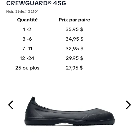
CREWGUARD® 4SG
Noir, Style# G2101
Quantité
Prix par paire
1 -2
35,95 $
3 -6
34,95 $
7 -11
32,95 $
12 -24
29,95 $
25 ou plus
27,95 $
Previous Slide
Next Slide