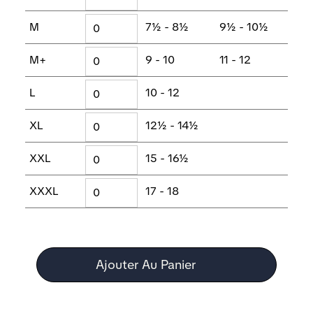
M
7½ - 8½
9½ - 10½
M+
9 - 10
11 - 12
L
10 - 12
XL
12½ - 14½
XXL
15 - 16½
XXXL
17 - 18
Ajouter Au Panier