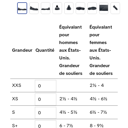
Équivalant
Équivalant
pour
pour
hommes
femmes
Grandeur
Quantité
aux États-
aux États-
Unis.
Unis.
Grandeur
Grandeur
de souliers
de souliers
XXS
2½ - 4
XS
2½ - 4½
4½ - 6½
S
4½ - 5½
6½ - 7½
S+
6 - 7½
8 - 9½