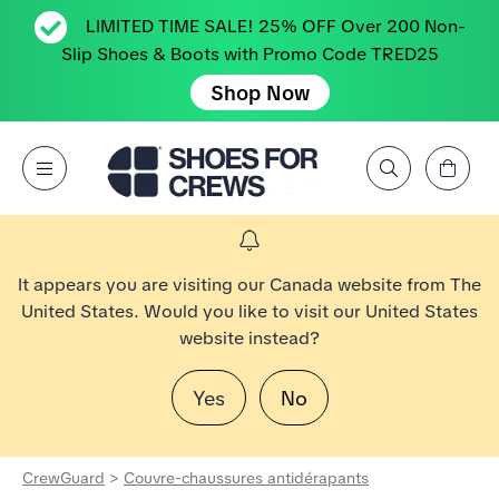
LIMITED TIME SALE! 25% OFF Over 200 Non-
Slip Shoes & Boots with Promo Code TRED25
Shop Now
Affichez le panier
Open Menu
Rechercher par marque, caractéristique, style, couleur, etc.
Aller à la page d’accueil Shoes For Crews
It appears you are visiting our Canada website from The
United States. Would you like to visit our United States
website instead?
Yes
No
CrewGuard
>
Couvre-chaussures antidérapants