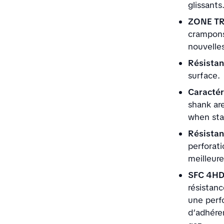
glissants
ZONE T
crampons
nouvelle
Résistan
surface.
Caractér
shank are
when stab
Résistant
perforati
meilleure
SFC 4H
résistanc
une perf
d’adhére