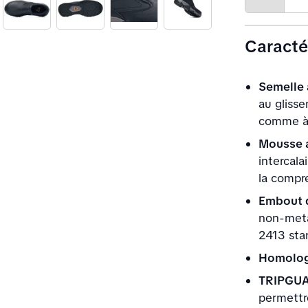
Decrease
quantity
Caracté
Semelle
au glisse
comme à 
Mousse 
intercala
la compr
Embout 
non-meta
2413 stan
Homolog
TRIPGU
permettre