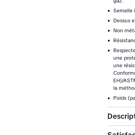
gaz.
Semelle 
Dessus en
Non méta
Résistan
Respecte
une prote
une rési
Conforme
EH)/ASTM
la métho
Poids (pa
Descrip
Satisfa