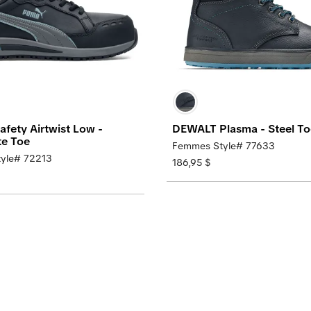
fety Airtwist Low -
DEWALT Plasma - Steel To
e Toe
Femmes Style# 77633
yle# 72213
186,95 $