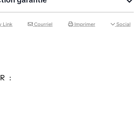
 Link
Courriel
Imprimer
Social
R :