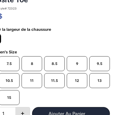
tyle# 72323
$
 la largeur de la chaussure
en's Size
7.5
8
8.5
9
9.5
10.5
11
11.5
12
13
15
Quantity:
Ajouter Au Panier