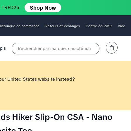
Shop Now
e TRED25
Historique de commande
Retours et échanges
Centre éducatif
Aide
Affichez le panier
pis
Rechercher par marque, caractéristique, style, couleur, etc.
 our United States website instead?
ds Hiker Slip-On CSA - Nano
site Toe