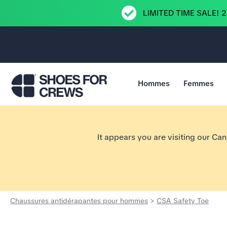
LIMITED TIME SALE! 
Hommes
Femmes
Aller à la page d’accueil Shoes For Crews
It appears you are visiting our Ca
Chaussures antidérapantes pour hommes
>
CSA Safety Toe