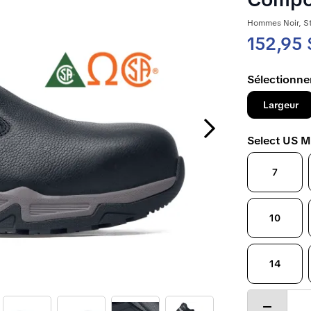
Hommes Noir, S
152,95 
Sélectionner
Largeur
Next Slide
Select US M
7
10
14