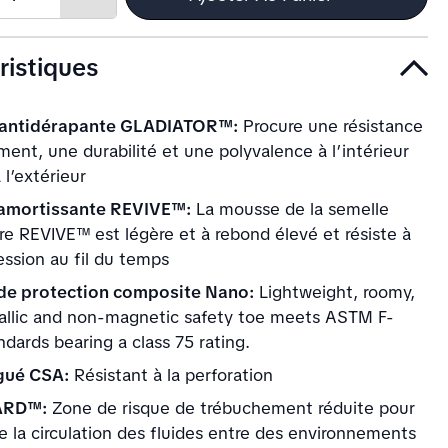
Increase
quantity
ristiques
 antidérapante GLADIATOR™:
Procure une résistance
ment, une durabilité et une polyvalence à l’intérieur
l’extérieur
amortissante REVIVE™:
La mousse de la semelle
ire REVIVE™ est légère et à rebond élevé et résiste à
ession au fil du temps
de protection composite Nano:
Lightweight, roomy,
llic and non-magnetic safety toe meets ASTM F-
dards bearing a class 75 rating.
ué CSA:
Résistant à la perforation
ARD™:
Zone de risque de trébuchement réduite pour
 la circulation des fluides entre des environnements