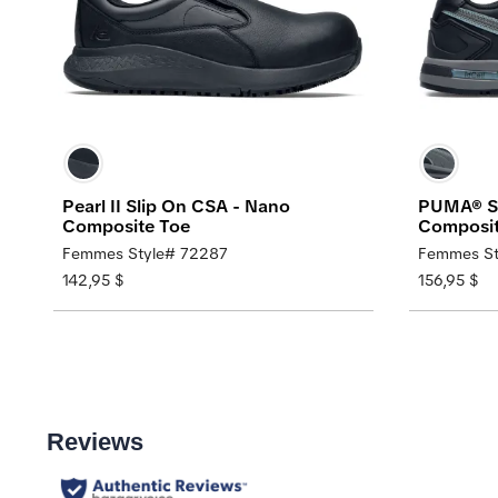
Pearl II Slip On CSA - Nano
PUMA® Sa
Composite Toe
Composit
Femmes Style# 72287
Femmes St
142,95 $
156,95 $