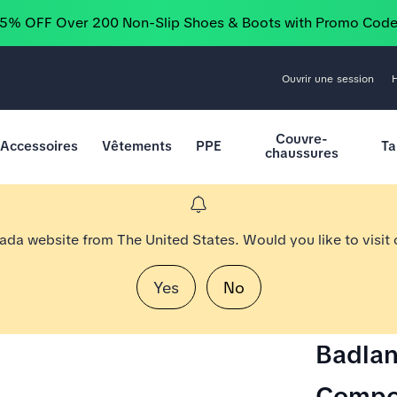
25% OFF Over 200 Non-Slip Shoes & Boots with Promo Cod
Ouvrir une session
Couvre-
Accessoires
Vêtements
PPE
Ta
chaussures
nada website from The United States. Would you like to visit
Yes
No
Badlan
Compo