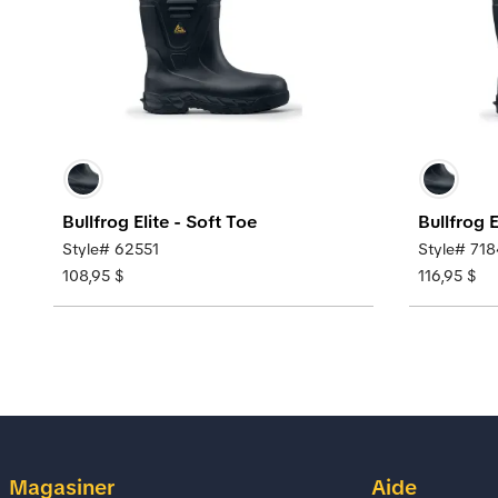
Bullfrog Elite - Soft Toe
Bullfrog 
Style# 62551
Style# 71
108,95 $
116,95 $
Magasiner
Aide