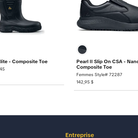
Elite - Composite Toe
Pearl II Slip On CSA - Nan
Composite Toe
845
Femmes Style# 72287
142,95 $
Entreprise