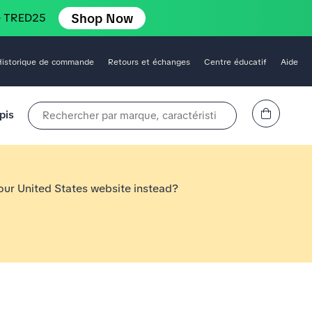
Shop Now
e TRED25
Historique de commande
Retours et échanges
Centre éducatif
Aide
Affichez le panier
pis
Rechercher par marque, caractéristique, style, couleur, etc.
 our United States website instead?