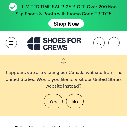
LIMITED TIME SALE! 25% OFF Over 200 Non-
Slip Shoes & Boots with Promo Code TRED25
Shop Now
Affichez le panier
Open Menu
Rechercher par marque, caractéristique, style, couleur, etc.
Aller à la page d’accueil Shoes For Crews
It appears you are visiting our Canada website from The
United States. Would you like to visit our United States
website instead?
Yes
No