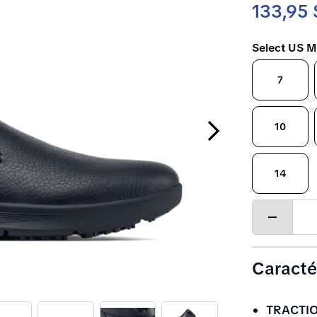
133,95 
Select US M
7
Next Slide
10
14
Decrease
quantity
Caracté
TRACTIO