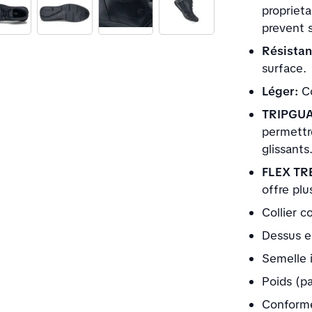
propriet
prevent s
Résistan
surface.
Léger:
Co
TRIPGU
permettre
glissants
FLEX TR
offre pl
Collier c
Dessus en
Semelle 
Poids (pa
Conforme