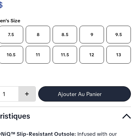
$
en's Size
7.5
8
8.5
9
9.5
10.5
11
11.5
12
13
Quantity:
Ajouter Au Panier
Increase
quantity
ristiques
NiQ™ Slip-Resistant Outsole:
Infused with our