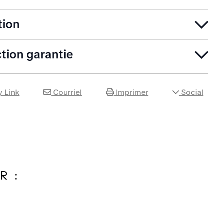
tion
ction garantie
 Link
Courriel
Imprimer
Social
R :