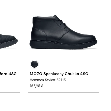
ford 4SG
MOZO Speakeasy Chukka 4SG
Hommes Style# 52115
165,95 $