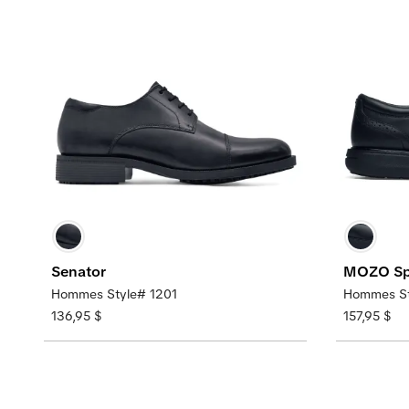
Senator
MOZO Sp
Hommes Style# 1201
Hommes S
136,95 $
157,95 $