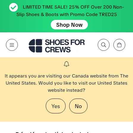
LIMITED TIME SALE! 25% OFF Over 200 Non-
Slip Shoes & Boots with Promo Code TRED25
Shop Now
Affichez le panier
Open Menu
Rechercher par marque, caractéristique, style, couleur, etc.
Aller à la page d’accueil Shoes For Crews
It appears you are visiting our Canada website from The
United States. Would you like to visit our United States
website instead?
Yes
No