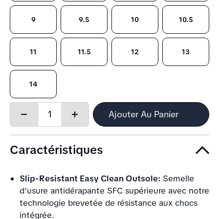
9
9.5
10
10.5
11
11.5
12
13
14
Quantity:
Ajouter Au Panier
Decrease
Increase
quantity
quantity
Caractéristiques
Slip-Resistant Easy Clean Outsole:
Semelle
d’usure antidérapante SFC supérieure avec notre
technologie brevetée de résistance aux chocs
intégrée.