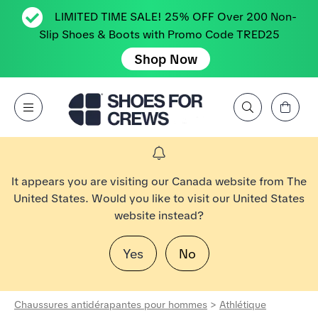
LIMITED TIME SALE! 25% OFF Over 200 Non-
Slip Shoes & Boots with Promo Code TRED25
Shop Now
Affichez le panier
Open Menu
Rechercher par marque, caractéristique, style, couleur, etc.
Aller à la page d’accueil Shoes For Crews
It appears you are visiting our Canada website from The
United States. Would you like to visit our United States
website instead?
Yes
No
Chaussures antidérapantes pour hommes
>
Athlétique