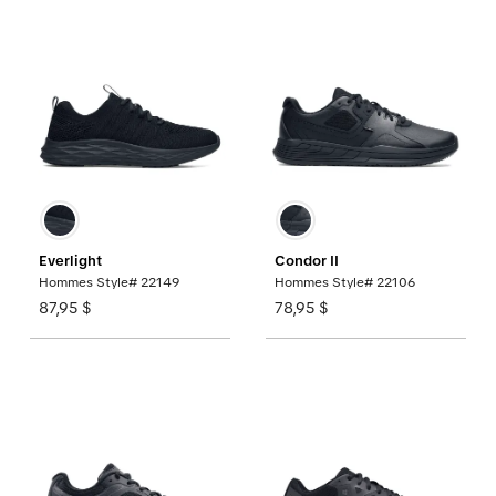
Everlight
Condor II
Hommes Style# 22149
Hommes Style# 22106
87,95 $
78,95 $