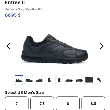
Entree II
Hommes Noir, Style# 25878
86,95 $
Previous Slide
Next Slide
Select US Men's Size
7
7.5
8
8.5