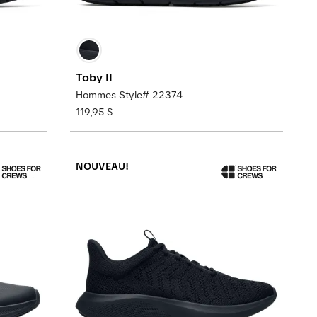
Toby II
Hommes Style# 22374
119,95 $
NOUVEAU!