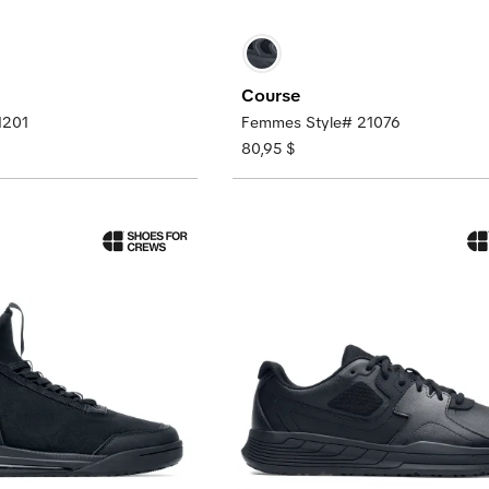
Course
1201
Femmes Style# 21076
80,95 $