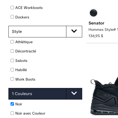
ACE Workboots
Dockers
Senator
Dewalt
Hommes Style# 
Style
Lila
136,95 $
Athlétique
Cole Haan
Décontracté
Puma
Sabots
Habillé
Work Boots
1 Couleurs
Noir
Noir avec Couleur