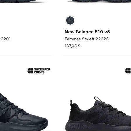
New Balance 510 v5
22201
Femmes Style# 22225
137,95 $