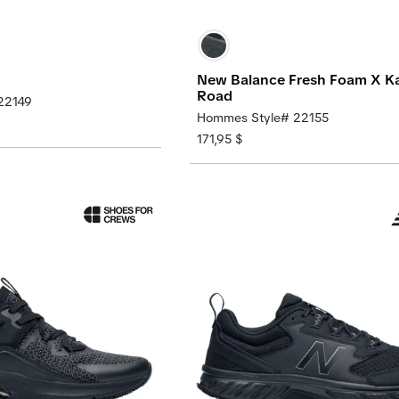
New Balance Fresh Foam X K
Road
22149
Hommes Style# 22155
171,95 $