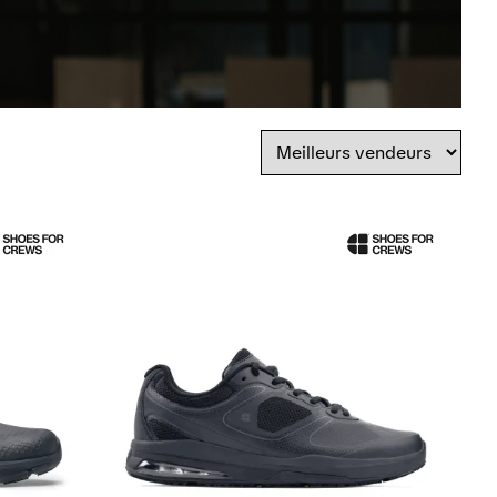
Trier
par
Trie
par