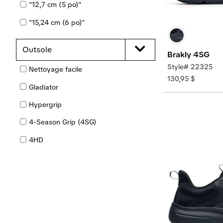
"12,7 cm (5 po)"
Imperméable
"15,24 cm (6 po)"
Imperméable
"17,78 cm (7 po)"
Outsole
Brakly 4SG
"20,32 cm (8 po)"
Style# 22325
Nettoyage facile
"25,4 cm (10 po)"
130,95 $
Gladiator
"35,06 cm (14 po)"
Hypergrip
14,5 po
4-Season Grip (4SG)
38 cm (15 po)
4HD