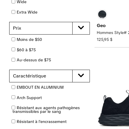
Wide
14
14½
15
Gray + Lavande
Extra Wide
15½
16
16½
Gris + Rose
Geo
17
17½
18
Prix
Vert
Hommes Style# 
Blanc Cassé
Moins de $50
125,95 $
Bronzage
$60 à $75
Taupe
Au-dessus de $75
Caractéristique
EMBOUT EN ALUMINIUM
Arch Support
Résistant aux agents pathogènes
transmissibles par le sang
Résistant à l'encrassement