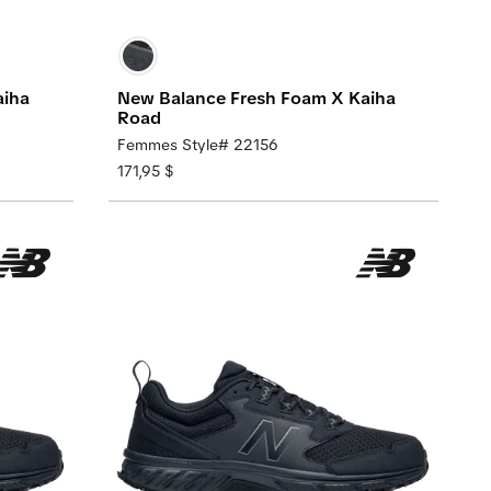
aiha
New Balance Fresh Foam X Kaiha
Road
Femmes Style# 22156
171,95 $