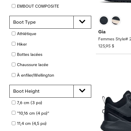
À enfiler
EMBOUT COMPOSITE
PVC
Résistant aux perforations
Embout nanocomposite
Caoutchouc
Boot Type
Semelles amovibles
EMBOUT D'ACIER
Textile
Gia
Athlétique
Mousse amortissante REVIVEMC
Femmes Style# 
Hiker
REVIVE™ ULTRA Foam Cushioning
125,95 $
Bottes lacées
Orteil de sécurité
Chaussure lacée
Antidérapant
À enfiler/Wellington
À enfiler
À enfiler
à embout souple
Boot Height
SPILL GUARD™
7,6 cm (3 po)
Steel Shank
"10,16 cm (4 po)"
EMBOUT D'ACIER
11,4 cm (4,5 po)
VÉGÉTALIEN