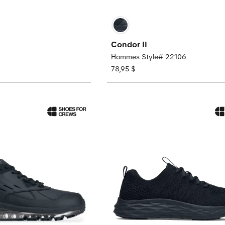
Condor II
Hommes Style# 22106
78,95 $