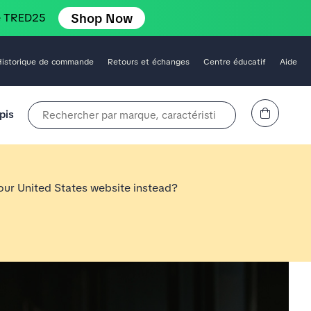
Shop Now
e TRED25
Historique de commande
Retours et échanges
Centre éducatif
Aide
Affichez le panier
pis
Rechercher par marque, caractéristique, style, couleur, etc.
 our United States website instead?