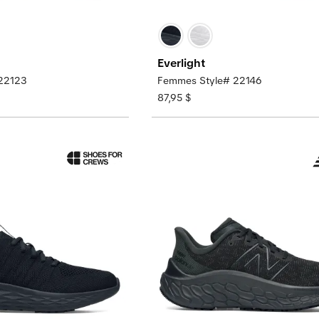
Everlight
22123
Femmes Style# 22146
87,95 $