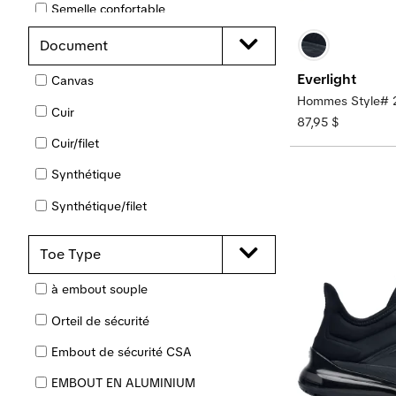
Semelle confortable
EMBOUT COMPOSITE
Document
Embout de sécurité CSA
Everlight
Canvas
Hommes Style# 
Résistance aux chocs électriques
Cuir
(ESR)
87,95 $
Cuir/filet
Dissipateur électrostatique (ESD)
Synthétique
COUSSIN ADDITIONNEL
Synthétique/filet
4-SEASON GRIP™
EVA/caoutchouc
Semelle d’usure GLADIATOR™
Outsole
Toe Type
Cuir en grain complet
Isolé
à embout souple
Cuir artificiel
Léger
Orteil de sécurité
Cuir italien
Protection métatarsienne
Embout de sécurité CSA
Tricot jacquard
Non métallique
EMBOUT EN ALUMINIUM
Tricoté